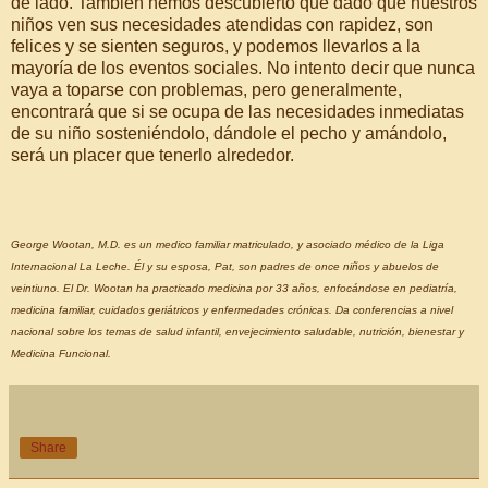
de lado. También hemos descubierto que dado que nuestros
niños ven sus necesidades atendidas con rapidez, son
felices y se sienten seguros, y podemos llevarlos a la
mayoría de los eventos sociales. No intento decir que nunca
vaya a toparse con problemas, pero generalmente,
encontrará que si se ocupa de las necesidades inmediatas
de su niño sosteniéndolo, dándole el pecho y amándolo,
será un placer que tenerlo alrededor.
George Wootan, M.D. es un medico familiar matriculado, y asociado médico de la Liga
Internacional La Leche. Él y su esposa, Pat, son padres de once niños y abuelos de
veintiuno. El Dr. Wootan ha practicado medicina por 33 años, enfocándose en pediatría,
medicina familiar, cuidados geriátricos y enfermedades crónicas. Da conferencias a nivel
nacional sobre los temas de salud infantil, envejecimiento saludable, nutrición, bienestar y
Medicina Funcional.
Share